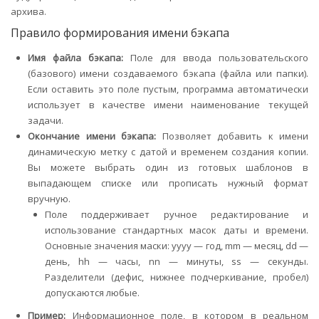
архива.
Правило формирования имени бэкапа
Имя файла бэкапа:
Поле для ввода пользовательского
(базового) имени создаваемого бэкапа (файла или папки).
Если оставить это поле пустым, программа автоматически
использует в качестве имени наименование текущей
задачи.
Окончание имени бэкапа:
Позволяет добавить к имени
динамическую метку с датой и временем создания копии.
Вы можете выбрать один из готовых шаблонов в
выпадающем списке или прописать нужный формат
вручную.
Поле поддерживает ручное редактирование и
использование стандартных масок даты и времени.
Основные значения маски:
yyyy
— год,
mm
— месяц,
dd
—
день,
hh
— часы,
nn
— минуты,
ss
— секунды.
Разделители (дефис, нижнее подчеркивание, пробел)
допускаются любые.
Пример:
Информационное поле, в котором в реальном