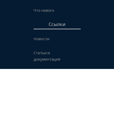
Что нового
Ссылки
Новости
Статьи и
документация
Контакты
Стать партнером
Купить
© 2026 Mixbackup. Все права защищены.